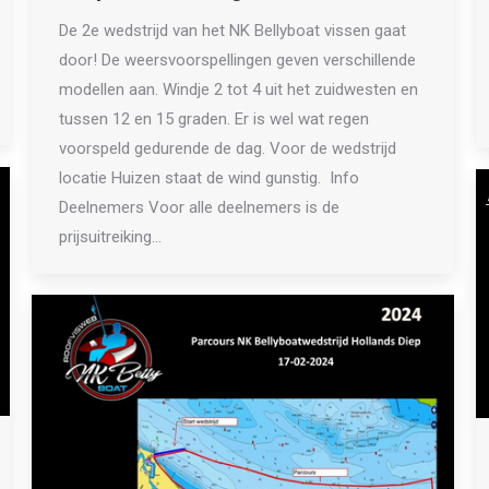
De 2e wedstrijd van het NK Bellyboat vissen gaat
door! De weersvoorspellingen geven verschillende
modellen aan. Windje 2 tot 4 uit het zuidwesten en
tussen 12 en 15 graden. Er is wel wat regen
voorspeld gedurende de dag. Voor de wedstrijd
locatie Huizen staat de wind gunstig. Info
Deelnemers Voor alle deelnemers is de
prijsuitreiking…