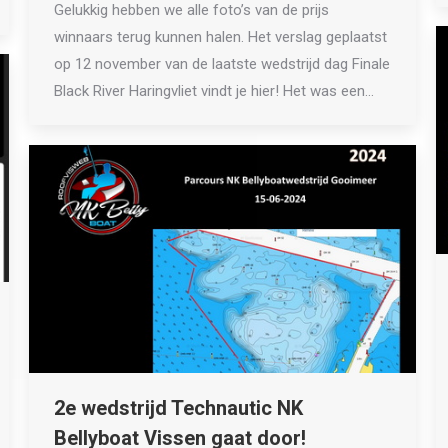
Gelukkig hebben we alle foto’s van de prijs
winnaars terug kunnen halen. Het verslag geplaatst
op 12 november van de laatste wedstrijd dag Finale
Black River Haringvliet vindt je hier! Het was een…
2e wedstrijd Technautic NK
Bellyboat Vissen gaat door!