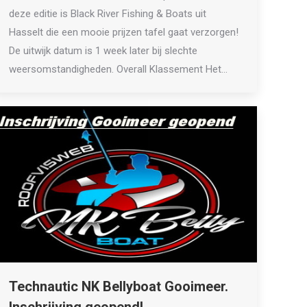
deze editie is Black River Fishing & Boats uit
Hasselt die een mooie prijzen tafel gaat verzorgen!
De uitwijk datum is 1 week later bij slechte
weersomstandigheden. Overall Klassement Het…
Technautic NK Bellyboat Gooimeer.
Inschrijving geopend!