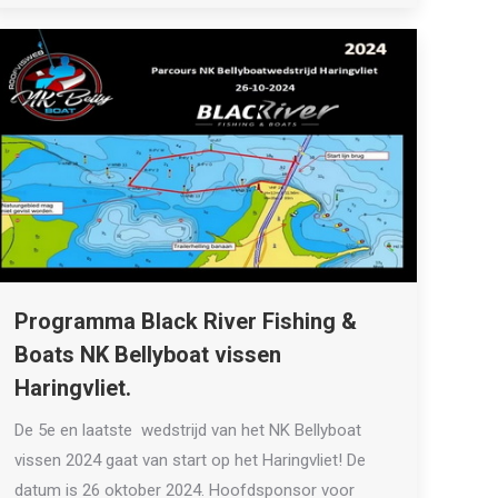
Programma Black River Fishing &
Boats NK Bellyboat vissen
Haringvliet.
De 5e en laatste wedstrijd van het NK Bellyboat
vissen 2024 gaat van start op het Haringvliet! De
datum is 26 oktober 2024. Hoofdsponsor voor