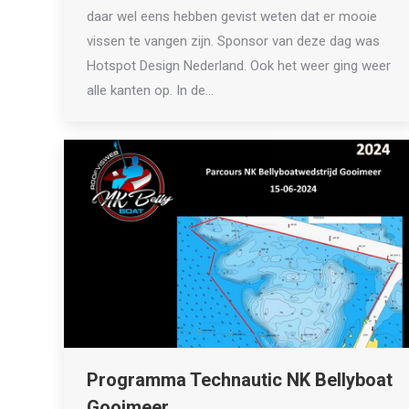
daar wel eens hebben gevist weten dat er mooie
vissen te vangen zijn. Sponsor van deze dag was
Hotspot Design Nederland. Ook het weer ging weer
alle kanten op. In de…
Programma Technautic NK Bellyboat
Gooimeer.