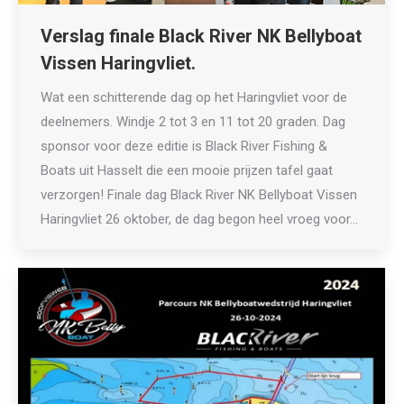
Verslag finale Black River NK Bellyboat
Vissen Haringvliet.
Wat een schitterende dag op het Haringvliet voor de
deelnemers. Windje 2 tot 3 en 11 tot 20 graden. Dag
sponsor voor deze editie is Black River Fishing &
Boats uit Hasselt die een mooie prijzen tafel gaat
verzorgen! Finale dag Black River NK Bellyboat Vissen
Haringvliet 26 oktober, de dag begon heel vroeg voor…