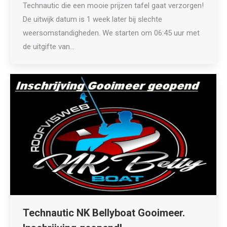
Technautic die een mooie prijzen tafel gaat verzorgen!
De uitwijk datum is 1 week later bij slechte
weersomstandigheden. We starten om 06:45 uur met
de uitgifte van…
Technautic NK Bellyboat Gooimeer.