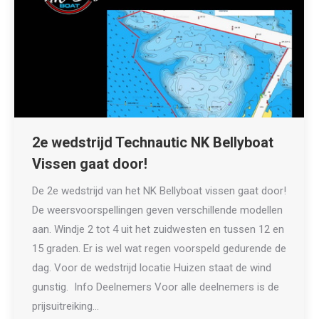
2e wedstrijd Technautic NK Bellyboat
Vissen gaat door!
De 2e wedstrijd van het NK Bellyboat vissen gaat door!
De weersvoorspellingen geven verschillende modellen
aan. Windje 2 tot 4 uit het zuidwesten en tussen 12 en
15 graden. Er is wel wat regen voorspeld gedurende de
dag. Voor de wedstrijd locatie Huizen staat de wind
gunstig. Info Deelnemers Voor alle deelnemers is de
prijsuitreiking…