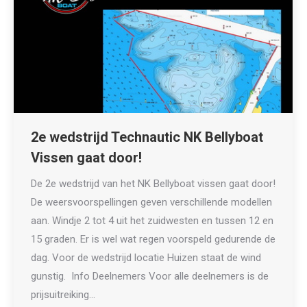
2e wedstrijd Technautic NK Bellyboat
Vissen gaat door!
De 2e wedstrijd van het NK Bellyboat vissen gaat door!
De weersvoorspellingen geven verschillende modellen
aan. Windje 2 tot 4 uit het zuidwesten en tussen 12 en
15 graden. Er is wel wat regen voorspeld gedurende de
dag. Voor de wedstrijd locatie Huizen staat de wind
gunstig. Info Deelnemers Voor alle deelnemers is de
prijsuitreiking…