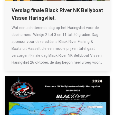
Verslag finale Black River NK Bellyboat
Vissen Haringvliet.
Wat een schitterende dag op het Haringvliet voor de
deelnemers. Windje 2 tot 3 en 11 tot 20 graden. Dag
sponsor voor deze editie is Black River Fishing &
Boats uit Hasselt die een mooie prijzen tafel gaat
verzorgen! Finale dag Black River NK Bellyboat Vissen
Haringvliet 26 oktober, de dag begon heel vroeg voor…