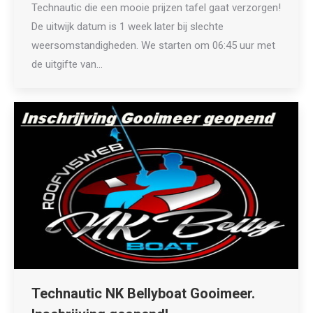
Technautic die een mooie prijzen tafel gaat verzorgen!
De uitwijk datum is 1 week later bij slechte
weersomstandigheden. We starten om 06:45 uur met
de uitgifte van…
Technautic NK Bellyboat Gooimeer.