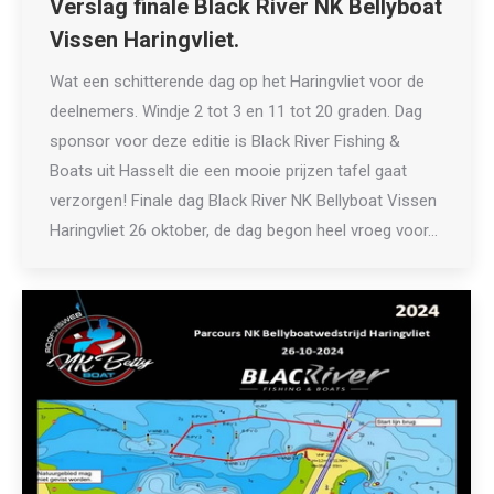
Verslag finale Black River NK Bellyboat
Vissen Haringvliet.
Wat een schitterende dag op het Haringvliet voor de
deelnemers. Windje 2 tot 3 en 11 tot 20 graden. Dag
sponsor voor deze editie is Black River Fishing &
Boats uit Hasselt die een mooie prijzen tafel gaat
verzorgen! Finale dag Black River NK Bellyboat Vissen
Haringvliet 26 oktober, de dag begon heel vroeg voor…